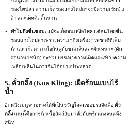
ขี้หนูแห้งในปริมาณมาก ผสมกับขมิ้นเพื่อลดกลิ่นคาว
ของไตปลา ความเผ็ดของแกงไตปลาจะมีความเข้มข้น
ลึก และเผ็ดติดลิ้นนาน
ทำไมถึงชื่นชอบ:
แม้จะเผ็ดจนเหงื่อไหล แต่คนไทยชื่น
ชอบแกงไตปลาเพราะความ “ถึงเครื่อง” รสชาติที่เค็ม
นำและเผ็ดตาม เมื่อกินคู่กับขนมจีนและผักเหนาะ (ผัก
สดนานาชนิด) จะช่วยบรรเทาความเผ็ดและสร้างความ
เพลิดเพลินในการกินได้อย่างประหลาด
5. คั่วกลิ้ง (Kua Kling): เผ็ดร้อนแบบไร้
น้ำ
อีกหนึ่งเมนูจากภาคใต้ที่เป็นขวัญใจคนชอบรสจัดคือ
คั่ว
กลิ้ง
เมนูนี้คือการนำเนื้อสัตว์สับมาคั่วกับพริกแกงจนแห้ง
สนิท