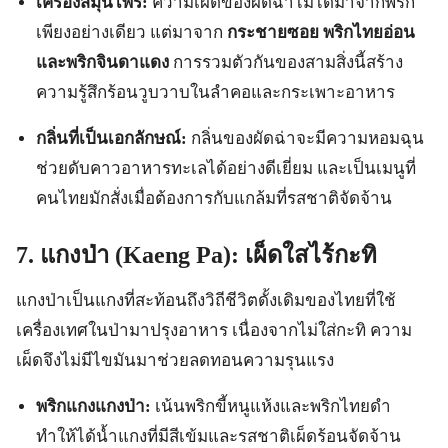
เครื่องสมุนไพร:
ความเผ็ดของผัดฉ่าไม่ได้มาจากพริก
เพียงอย่างเดียว แต่มาจาก
กระชายซอย พริกไทยอ่อน
และพริกจินดาแดง
การรวมตัวกันของสามสิ่งนี้สร้าง
ความรู้สึกร้อนวูบวาบในลำคอและกระเพาะอาหาร
กลิ่นที่เป็นเอกลักษณ์:
กลิ่นของผัดฉ่าจะมีความหอมฉุน
ช่วยดับคาวอาหารทะเลได้อย่างดีเยี่ยม และเป็นเมนูที่
คนไทยมักสั่งเมื่อต้องการกับแกล้มที่รสชาติจัดจ้าน
7. แกงป่า (Kaeng Pa): เผ็ดใสไร้กะทิ
แกงป่าเป็นแกงที่สะท้อนถึงวิถีชีวิตดั้งเดิมของไทยที่ใช้
เครื่องเทศในป่ามาปรุงอาหาร เนื่องจากไม่ใส่กะทิ ความ
เผ็ดจึงไม่มีไขมันมาช่วยลดทอนความรุนแรง
พริกแกงแกงป่า:
เน้นพริกขี้หนูแห้งและพริกไทยดำ
ทำให้ได้น้ำแกงที่มีสีเข้มและรสชาติเผ็ดร้อนจัดจ้าน