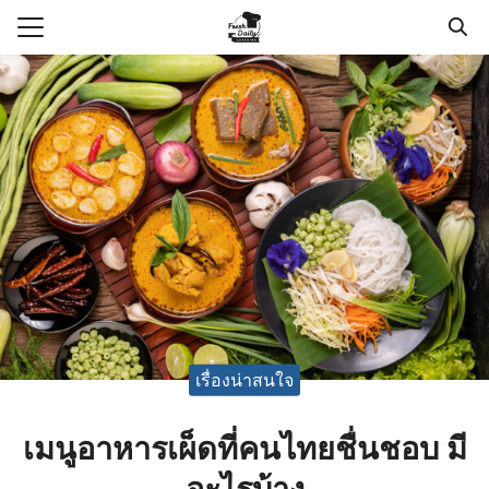
Skip
to
Search
content
for:
แรก
า
วาม
กับเรา
อเรา
เรื่องน่าสนใจ
เมนูอาหารเผ็ดที่คนไทยชื่นชอบ มี
อะไรบ้าง