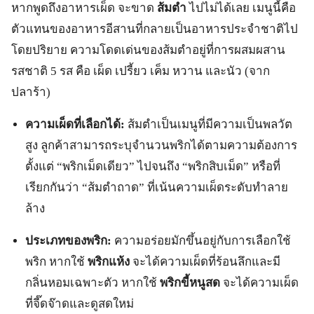
หากพูดถึงอาหารเผ็ด จะขาด
ส้มตำ
ไปไม่ได้เลย เมนูนี้คือ
ตัวแทนของอาหารอีสานที่กลายเป็นอาหารประจำชาติไป
โดยปริยาย ความโดดเด่นของส้มตำอยู่ที่การผสมผสาน
รสชาติ 5 รส คือ เผ็ด เปรี้ยว เค็ม หวาน และนัว (จาก
ปลาร้า)
ความเผ็ดที่เลือกได้:
ส้มตำเป็นเมนูที่มีความเป็นพลวัต
สูง ลูกค้าสามารถระบุจำนวนพริกได้ตามความต้องการ
ตั้งแต่ “พริกเม็ดเดียว” ไปจนถึง “พริกสิบเม็ด” หรือที่
เรียกกันว่า “ส้มตำถาด” ที่เน้นความเผ็ดระดับทำลาย
ล้าง
ประเภทของพริก:
ความอร่อยมักขึ้นอยู่กับการเลือกใช้
พริก หากใช้
พริกแห้ง
จะได้ความเผ็ดที่ร้อนลึกและมี
กลิ่นหอมเฉพาะตัว หากใช้
พริกขี้หนูสด
จะได้ความเผ็ด
ที่จี๊ดจ๊าดและดูสดใหม่