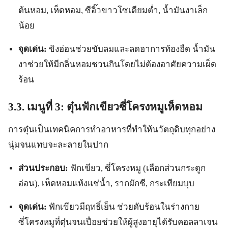
ต้นหอม, เห็ดหอม, ซีอิ๊วขาวโซเดียมต่ำ, น้ำมันงาเล็ก
น้อย
จุดเด่น:
ขิงอ่อนช่วยขับลมและลดอาการท้องอืด น้ำมัน
งาช่วยให้มีกลิ่นหอมชวนกินโดยไม่ต้องอาศัยความเผ็ด
ร้อน
3.3. เมนูที่ 3: ตุ๋นฟักเขียวซี่โครงหมูเห็ดหอม
การตุ๋นเป็นเทคนิคการทำอาหารที่ทำให้นวัตถุดิบทุกอย่าง
นุ่มจนแทบจะละลายในปาก
ส่วนประกอบ:
ฟักเขียว, ซี่โครงหมู (เลือกส่วนกระดูก
อ่อน), เห็ดหอมแห้งแช่น้ำ, รากผักชี, กระเทียมบุบ
จุดเด่น:
ฟักเขียวมีฤทธิ์เย็น ช่วยดับร้อนในร่างกาย
ซี่โครงหมูที่ตุ๋นจนเปื่อยช่วยให้ผู้สูงอายุได้รับคอลลาเจน