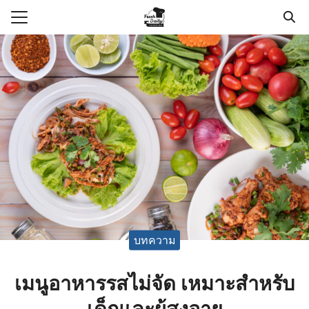
Skip
to
Search
content
for:
แรก
า
วาม
กับเรา
อเรา
บทความ
เมนูอาหารรสไม่จัด เหมาะสำหรับ
เด็กและผู้สูงอายุ