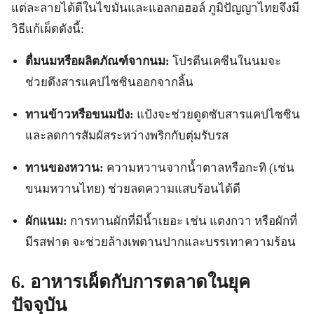
แต่ละลายได้ดีในไขมันและแอลกอฮอล์ ภูมิปัญญาไทยจึงมี
วิธีแก้เผ็ดดังนี้:
ดื่มนมหรือผลิตภัณฑ์จากนม:
โปรตีนเคซีนในนมจะ
ช่วยดึงสารแคปไซซินออกจากลิ้น
ทานข้าวหรือขนมปัง:
แป้งจะช่วยดูดซับสารแคปไซซิน
และลดการสัมผัสระหว่างพริกกับตุ่มรับรส
ทานของหวาน:
ความหวานจากน้ำตาลหรือกะทิ (เช่น
ขนมหวานไทย) ช่วยลดความแสบร้อนได้ดี
ผักแนม:
การทานผักที่มีน้ำเยอะ เช่น แตงกวา หรือผักที่
มีรสฟาด จะช่วยล้างเพดานปากและบรรเทาความร้อน
6. อาหารเผ็ดกับการตลาดในยุค
ปัจจุบัน