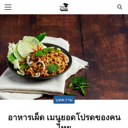
Skip
to
Search
content
for:
แรก
า
วาม
กับเรา
อเรา
บทความ
อาหารเผ็ด เมนูยอดโปรดของคน