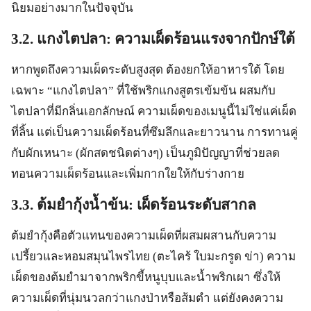
นิยมอย่างมากในปัจจุบัน
3.2. แกงไตปลา: ความเผ็ดร้อนแรงจากปักษ์ใต้
หากพูดถึงความเผ็ดระดับสูงสุด ต้องยกให้อาหารใต้ โดย
เฉพาะ “แกงไตปลา” ที่ใช้พริกแกงสูตรเข้มข้น ผสมกับ
ไตปลาที่มีกลิ่นเอกลักษณ์ ความเผ็ดของเมนูนี้ไม่ใช่แค่เผ็ด
ที่ลิ้น แต่เป็นความเผ็ดร้อนที่ซึมลึกและยาวนาน การทานคู่
กับผักเหนาะ (ผักสดชนิดต่างๆ) เป็นภูมิปัญญาที่ช่วยลด
ทอนความเผ็ดร้อนและเพิ่มกากใยให้กับร่างกาย
3.3. ต้มยำกุ้งน้ำข้น: เผ็ดร้อนระดับสากล
ต้มยำกุ้งคือตัวแทนของความเผ็ดที่ผสมผสานกับความ
เปรี้ยวและหอมสมุนไพรไทย (ตะไคร้ ใบมะกรูด ข่า) ความ
เผ็ดของต้มยำมาจากพริกขี้หนูบุบและน้ำพริกเผา ซึ่งให้
ความเผ็ดที่นุ่มนวลกว่าแกงป่าหรือส้มตำ แต่ยังคงความ