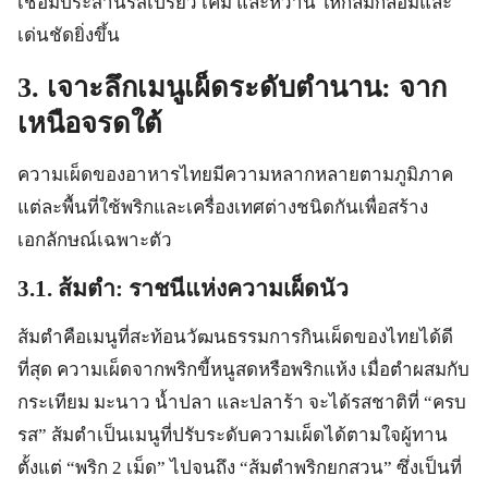
เชื่อมประสานรสเปรี้ยว เค็ม และหวาน ให้กลมกล่อมและ
เด่นชัดยิ่งขึ้น
3. เจาะลึกเมนูเผ็ดระดับตำนาน: จาก
เหนือจรดใต้
ความเผ็ดของอาหารไทยมีความหลากหลายตามภูมิภาค
แต่ละพื้นที่ใช้พริกและเครื่องเทศต่างชนิดกันเพื่อสร้าง
เอกลักษณ์เฉพาะตัว
3.1. ส้มตำ: ราชนีแห่งความเผ็ดนัว
ส้มตำคือเมนูที่สะท้อนวัฒนธรรมการกินเผ็ดของไทยได้ดี
ที่สุด ความเผ็ดจากพริกขี้หนูสดหรือพริกแห้ง เมื่อตำผสมกับ
กระเทียม มะนาว น้ำปลา และปลาร้า จะได้รสชาติที่ “ครบ
รส” ส้มตำเป็นเมนูที่ปรับระดับความเผ็ดได้ตามใจผู้ทาน
ตั้งแต่ “พริก 2 เม็ด” ไปจนถึง “ส้มตำพริกยกสวน” ซึ่งเป็นที่