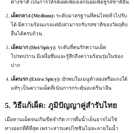
ต่างชาติ เป็นการให้รสเผ็ดเพียงเล็กน้อยเพื่อชูรสชาติอื่น
เผ็ดกลาง (Medium):
ระดับมาตรฐานที่คนไทยทั่วไปรับ
ได้ มีความร้อนแรงแต่ยังสามารถรับรสชาติของวัตถุดิบ
อื่นได้ครบถ้วน
เผ็ดมาก (Hot/Spicy):
ระดับที่คนรักความเผ็ด
โปรดปราน มีเหงื่อซึมและรู้สึกถึงความร้อนรุ่มในช่อง
ปาก
เผ็ดนรก (Extra Spicy):
มักพบในเมนูท้าลองหรือแกงใต้
แท้ๆ เป็นความเผ็ดที่เน้นการกระตุ้นอะดรีนาลีน
5. วิธีแก้เผ็ด: ภูมิปัญญาคู่สำรับไทย
เมื่อทานเผ็ดจนเกินขีดจำกัด การดื่มน้ำเย็นอาจไม่ใช่
ทางออกที่ดีที่สุด เพราะสารแคปไซซินไม่ละลายในน้ำ