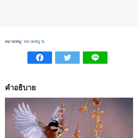
หมวดหมู่:
หมวดหมู่ ข.
คำอธิบาย