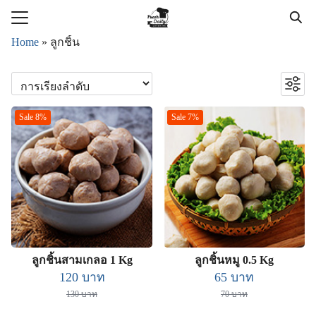
Skip
to
Search
Home
»
ลูกชิ้น
content
for:
แรก
า
Sale 8%
Sale 7%
วาม
กับเรา
อเรา
ลูกชิ้นสามเกลอ 1 Kg
ลูกชิ้นหมู 0.5 Kg
Original
Current
Original
Current
120
บาท
65
บาท
price
price
price
price
130
บาท
70
บาท
was:
is:
was:
is: