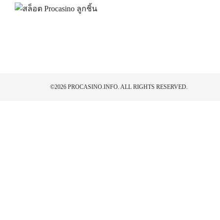
Skip
to
content
Se
for
©2026 PROCASINO.INFO. ALL RIGHTS RESERVED.