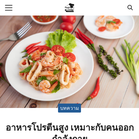
Skip
to
Search
content
for:
แรก
า
วาม
กับเรา
อเรา
บทความ
อาหารโปรตีนสูง เหมาะกับคนออก
กำลังกาย