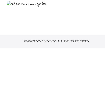
Skip
to
content
Se
for
©2026 PROCASINO.INFO. ALL RIGHTS RESERVED.