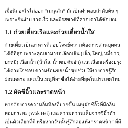
เมื่อนึกอะไรไม่ออก “เมนูเส้น” มักเป็นคำตอบลำดับต้น ๆ
เพราะกินง่าย รวดเร็ว และมีรสชาติที่คาดเดาได้ชัดเจน
1.1 ก๋วยเตี๋ยวเรือและก๋วยเตี๋ยวน้ำใส
ก๋วยเตี๋ยวเป็นอาหารที่ตอบโจทย์ความต้องการส่วนบุคคล
ได้ดีที่สุด เพราะคุณสามารถเลือกเส้น (เล็ก, ใหญ่, หมี่ขาว,
บะหมี่) เลือกน้ำ (น้ำใส, น้ำตก, ต้มยำ) และเลือกเครื่องปรุง
ได้ตามใจชอบ ความร้อนของน้ำซุปช่วยให้ร่างกายรู้สึก
ผ่อนคลาย และเป็นเมนูที่หาซื้อได้ง่ายที่สุดในประเทศไทย
1.2 ผัดซีอิ๊วและราดหน้า
หากต้องการความอิ่มท้องที่มากขึ้น เมนูผัดซีอิ๊วที่มีกลิ่น
หอมกระทะ (Wok Hei) และความหวานเค็มจากซีอิ๊วดำ
เป็นตัวเลือกที่ดี หรือหากวันนั้นรู้สึกคอแห้ง “ราดหน้า” ที่มี