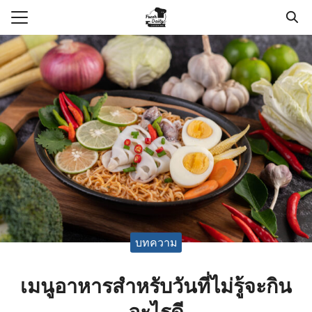
Skip
to
Search
content
for:
แรก
า
วาม
กับเรา
อเรา
บทความ
เมนูอาหารสำหรับวันที่ไม่รู้จะกิน
อะไรดี