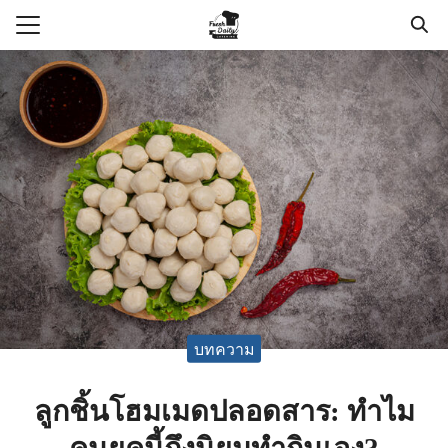
Skip
to
Search
content
for:
แรก
า
วาม
กับเรา
อเรา
บทความ
ลูกชิ้นโฮมเมดปลอดสาร: ทำไม